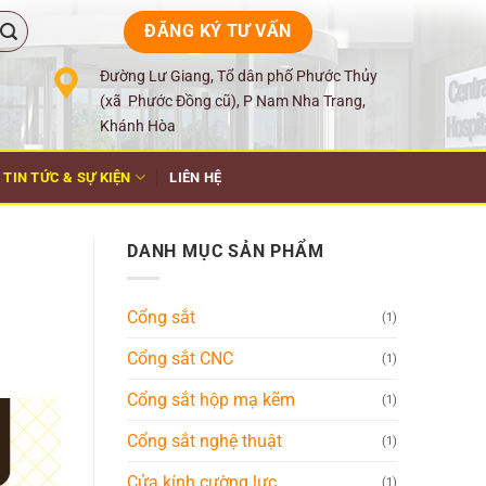
ĐĂNG KÝ TƯ VẤN
Đường Lư Giang, Tổ dân phố Phước Thủy
(xã Phước Đồng cũ), P Nam Nha Trang,
Khánh Hòa
TIN TỨC & SỰ KIỆN
LIÊN HỆ
DANH MỤC SẢN PHẨM
Cổng sắt
(1)
Cổng sắt CNC
(1)
Cổng sắt hộp mạ kẽm
(1)
Cổng sắt nghệ thuật
(1)
Cửa kính cường lực
(1)