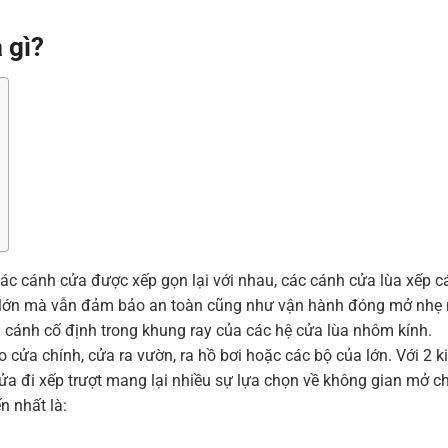
 gì?
các cánh cửa được xếp gọn lại với nhau, các cánh cửa lùa xếp 
ực lớn mà vẫn đảm bảo an toàn cũng như vận hành đóng mở nhẹ
m cánh cố định trong khung ray của các hệ cửa lùa nhôm kính.
cửa chính, cửa ra vườn, ra hồ bơi hoặc các bộ của lớn. Với 2 
 cửa đi xếp trượt mang lại nhiều sự lựa chọn về không gian mở c
n nhất là: