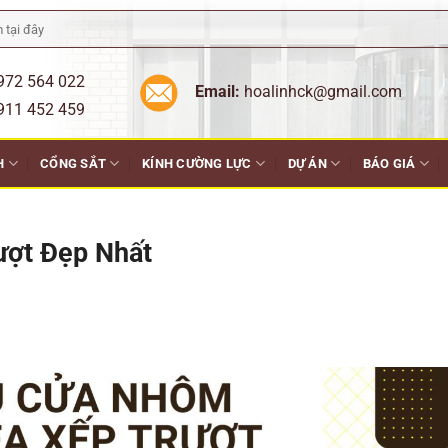
972 564 022
Email:
hoalinhck@gmail.com
452 459
H
CỔNG SẮT
KÍNH CƯỜNG LỰC
DỰ ÁN
BÁO GIÁ
ượt Đẹp Nhất