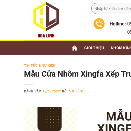
Bỏ
Tìm
qua
kiếm:
nội
Hotline:
0
dung
0911 
GIỚI THIỆU
NHÔM KÍN
TIN TỨC & SỰ KIỆN
Mẫu Cửa Nhôm Xingfa Xếp Tr
ĐĂNG VÀO
18/12/2022
BỞI
MR. BÌNH