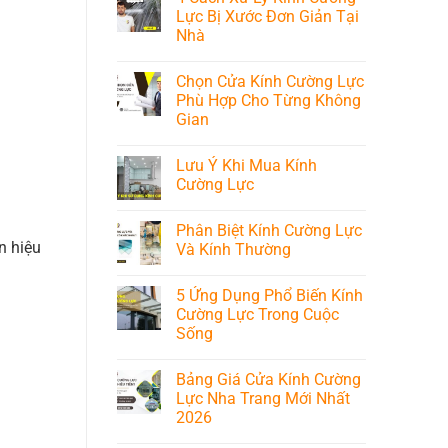
nha
Nhất
kính
luận
Lực Bị Xước Đơn Giản Tại
trang
2026
nội
ở
khánh
Nhà
thất
Mua
hòa
đẹp
Kính
Không
tại
Cường
có
Nha
Lực
Chọn Cửa Kính Cường Lực
bình
Trang
Nha
luận
Phù Hợp Cho Từng Không
Trang
ở
Chất
Gian
4
Lượng
Cách
Ở
Không
Xử
Đâu?
có
Lý
Lưu Ý Khi Mua Kính
bình
Kính
luận
Cường Lực
Cường
ở
Lực
Chọn
Không
Bị
Cửa
có
Xước
Phân Biệt Kính Cường Lực
Kính
bình
Đơn
Cường
n hiệu
luận
Và Kính Thường
Giản
Lực
ở
Tại
Phù
Lưu
Không
Nhà
Hợp
Ý
có
5 Ứng Dụng Phổ Biến Kính
Cho
Khi
bình
Từng
Mua
luận
Cường Lực Trong Cuộc
Không
Kính
ở
Sống
Gian
Cường
Phân
Lực
Biệt
Không
Kính
có
Cường
Bảng Giá Cửa Kính Cường
bình
Lực
luận
Lực Nha Trang Mới Nhất
Và
ở
Kính
2026
5
Thường
Ứng
Không
Dụng