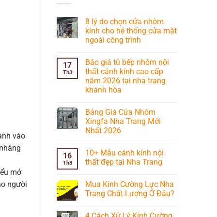
8 lý do chọn cửa nhôm
kính cho hệ thống cửa mặt
ngoài công trình
Không
có
Báo giá tủ bếp nhôm nội
bình
17
luận
thất cánh kính cao cấp
Th3
ở
năm 2026 tại nha trang
8
lý
khánh hòa
do
chọn
Không
cửa
có
Bảng Giá Cửa Nhôm
nhôm
bình
kính
luận
Xingfa Nha Trang Mới
ở
cho
Nhất 2026
Báo
hệ
cánh vào
giá
thống
Không
tủ
cửa
 nhàng
có
bếp
mặt
10+ Mẫu cánh kính nội
bình
16
nhôm
ngoài
luận
thất đẹp tại Nha Trang
nội
Th8
công
ở
thất
trình
kiểu mở
Bảng
Không
cánh
Giá
có
kính
ho người
Mua Kính Cường Lực Nha
Cửa
bình
cao
Nhôm
luận
Trang Chất Lượng Ở Đâu?
cấp
Xingfa
ở
năm
Nha
10+
Không
2026
Trang
Mẫu
có
tại
4 Cách Xử Lý Kính Cường
Mới
cánh
bình