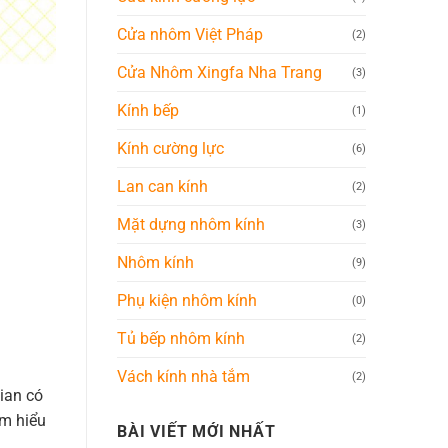
Cửa nhôm Việt Pháp
(2)
Cửa Nhôm Xingfa Nha Trang
(3)
Kính bếp
(1)
Kính cường lực
(6)
Lan can kính
(2)
Mặt dựng nhôm kính
(3)
Nhôm kính
(9)
Phụ kiện nhôm kính
(0)
Tủ bếp nhôm kính
(2)
Vách kính nhà tắm
(2)
ian có
ìm hiểu
BÀI VIẾT MỚI NHẤT