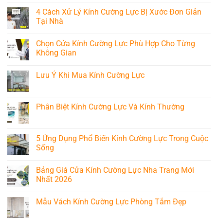
cánh
năm
Trang
có
kính
4 Cách Xử Lý Kính Cường Lực Bị Xước Đơn Giản
2026
Mới
bình
nội
tại
Nhất
luận
Tại Nhà
thất
nha
2026
ở
đẹp
trang
Mua
Không
tại
khánh
Kính
có
Nha
Chọn Cửa Kính Cường Lực Phù Hợp Cho Từng
hòa
Cường
bình
Trang
Lực
luận
Không Gian
Nha
ở
Trang
4
Không
Chất
Cách
có
Lưu Ý Khi Mua Kính Cường Lực
Lượng
Xử
bình
Ở
Lý
luận
Không
Đâu?
Kính
ở
có
Cường
Chọn
bình
Lực
Cửa
luận
Phân Biệt Kính Cường Lực Và Kính Thường
Bị
Kính
ở
Xước
Cường
Lưu
Không
Đơn
Lực
Ý
có
Giản
Phù
Khi
bình
Tại
Hợp
Mua
luận
5 Ứng Dụng Phổ Biến Kính Cường Lực Trong Cuộc
Nhà
Cho
Kính
ở
Từng
Sống
Cường
Phân
Không
Lực
Biệt
Gian
Không
Kính
có
Cường
Bảng Giá Cửa Kính Cường Lực Nha Trang Mới
bình
Lực
luận
Nhất 2026
Và
ở
Kính
5
Không
Thường
Ứng
có
Mẫu Vách Kính Cường Lực Phòng Tắm Đẹp
Dụng
bình
Phổ
luận
Không
Biến
ở