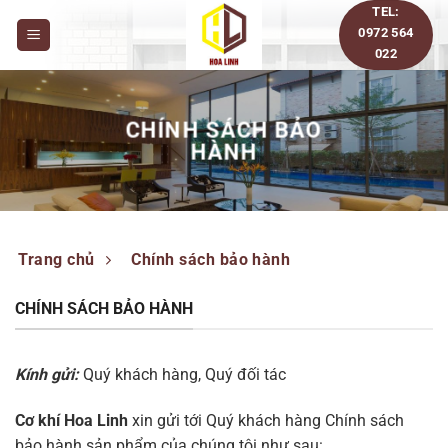
Bỏ
TEL:
0972 564
qua
022
nội
dung
CHÍNH SÁCH BẢO
HÀNH
Trang chủ
Chính sách bảo hành
CHÍNH SÁCH BẢO HÀNH
Kính gửi:
Quý khách hàng, Quý đối tác
Cơ khí Hoa Linh
xin gửi tới Quý khách hàng Chính sách
bảo hành sản phẩm của chúng tôi như sau: