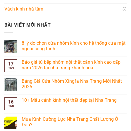
Vách kính nhà tắm
(2)
BÀI VIẾT MỚI NHẤT
8 lý do chọn cửa nhôm kính cho hệ thống cửa mặt
ngoài công trình
Không
có
Báo giá tủ bếp nhôm nội thất cánh kính cao cấp
bình
17
luận
năm 2026 tại nha trang khánh hòa
Th3
ở
8
Không
lý
có
Bảng Giá Cửa Nhôm Xingfa Nha Trang Mới Nhất
do
bình
chọn
luận
2026
cửa
ở
nhôm
Báo
Không
kính
giá
có
10+ Mẫu cánh kính nội thất đẹp tại Nha Trang
cho
tủ
bình
16
hệ
bếp
luận
Th8
Không
thống
nhôm
ở
có
cửa
nội
Bảng
bình
mặt
thất
Giá
luận
Mua Kính Cường Lực Nha Trang Chất Lượng Ở
ngoài
cánh
Cửa
ở
công
kính
Nhôm
Đâu?
10+
trình
cao
Xingfa
Mẫu
cấp
Nha
Không