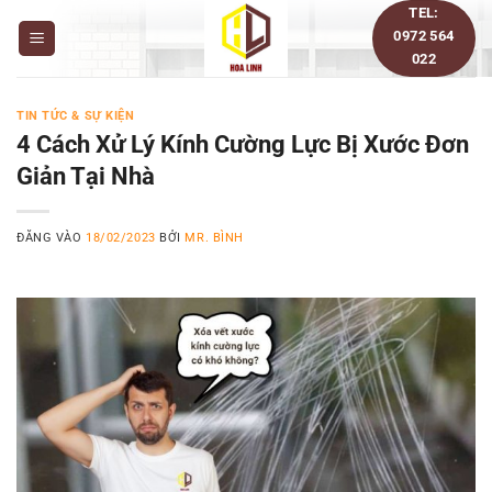
Bỏ
TEL:
0972 564
qua
022
nội
dung
TIN TỨC & SỰ KIỆN
4 Cách Xử Lý Kính Cường Lực Bị Xước Đơn
Giản Tại Nhà
ĐĂNG VÀO
18/02/2023
BỞI
MR. BÌNH