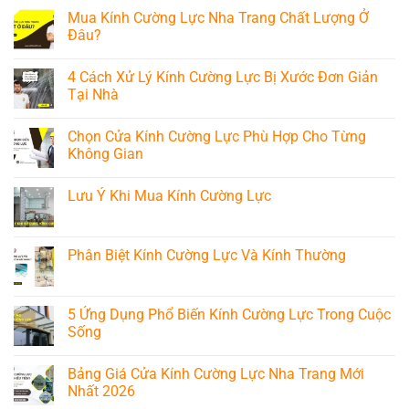
bình
mặt
thất
Giá
luận
Mua Kính Cường Lực Nha Trang Chất Lượng Ở
ngoài
cánh
Cửa
ở
công
kính
Nhôm
Đâu?
10+
trình
cao
Xingfa
Mẫu
cấp
Nha
Không
cánh
năm
Trang
có
kính
4 Cách Xử Lý Kính Cường Lực Bị Xước Đơn Giản
2026
Mới
bình
nội
tại
Nhất
luận
Tại Nhà
thất
nha
2026
ở
đẹp
trang
Mua
Không
tại
khánh
Kính
có
Nha
Chọn Cửa Kính Cường Lực Phù Hợp Cho Từng
hòa
Cường
bình
Trang
Lực
luận
Không Gian
Nha
ở
Trang
4
Không
Chất
Cách
có
Lưu Ý Khi Mua Kính Cường Lực
Lượng
Xử
bình
Ở
Lý
luận
Không
Đâu?
Kính
ở
có
Cường
Chọn
bình
Lực
Cửa
luận
Phân Biệt Kính Cường Lực Và Kính Thường
Bị
Kính
ở
Xước
Cường
Lưu
Không
Đơn
Lực
Ý
có
Giản
Phù
Khi
bình
Tại
Hợp
Mua
luận
5 Ứng Dụng Phổ Biến Kính Cường Lực Trong Cuộc
Nhà
Cho
Kính
ở
Từng
Sống
Cường
Phân
Không
Lực
Biệt
Gian
Không
Kính
có
Cường
Bảng Giá Cửa Kính Cường Lực Nha Trang Mới
bình
Lực
luận
Nhất 2026
Và
ở
Kính