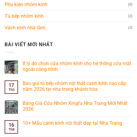
Phụ kiện nhôm kính
(0)
Tủ bếp nhôm kính
(2)
Vách kính nhà tắm
(2)
BÀI VIẾT MỚI NHẤT
8 lý do chọn cửa nhôm kính cho hệ thống cửa mặt
ngoài công trình
Không
có
Báo giá tủ bếp nhôm nội thất cánh kính cao cấp
bình
17
luận
năm 2026 tại nha trang khánh hòa
Th3
ở
8
Không
lý
có
Bảng Giá Cửa Nhôm Xingfa Nha Trang Mới Nhất
do
bình
chọn
luận
2026
cửa
ở
nhôm
Báo
Không
kính
giá
có
10+ Mẫu cánh kính nội thất đẹp tại Nha Trang
cho
tủ
bình
16
hệ
bếp
luận
Th8
Không
thống
nhôm
ở
có
cửa
nội
Bảng