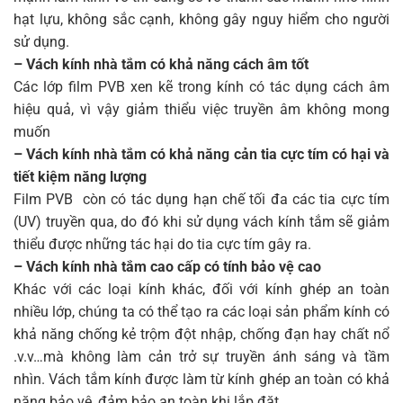
hạt lựu, không sắc cạnh, không gây nguy hiểm cho người
sử dụng.
– Vách kính nhà tắm có khả năng cách âm tốt
Các lớp film PVB xen kẽ trong kính có tác dụng cách âm
hiệu quả, vì vậy giảm thiểu việc truyền âm không mong
muốn
– Vách kính nhà tắm có khả năng cản tia cực tím có hại và
tiết kiệm năng lượng
Film PVB còn có tác dụng hạn chế tối đa các tia cực tím
(UV) truyền qua, do đó khi sử dụng vách kính tắm sẽ giảm
thiểu được những tác hại do tia cực tím gây ra.
– Vách kính nhà tắm cao cấp có tính bảo vệ cao
Khác với các loại kính khác, đối với kính ghép an toàn
nhiều lớp, chúng ta có thể tạo ra các loại sản phẩm kính có
khả năng chống kẻ trộm đột nhập, chống đạn hay chất nổ
.v.v…mà không làm cản trở sự truyền ánh sáng và tầm
nhìn. Vách tắm kính được làm từ kính ghép an toàn có khả
năng bảo vệ, đảm bảo an toàn khi lắp đặt.