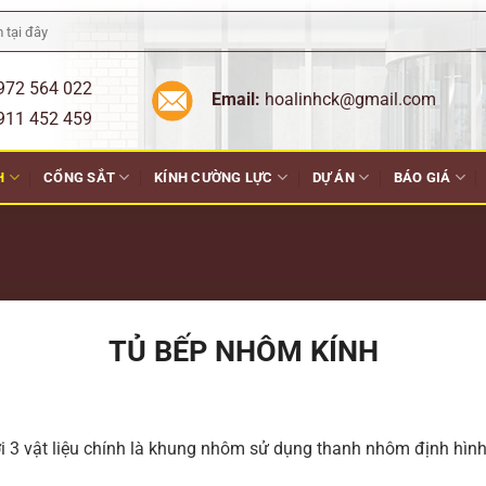
972 564 022
Email:
hoalinhck@gmail.com
452 459
H
CỔNG SẮT
KÍNH CƯỜNG LỰC
DỰ ÁN
BÁO GIÁ
TỦ BẾP NHÔM KÍNH
bởi 3 vật liệu chính là khung nhôm sử dụng thanh nhôm định hì