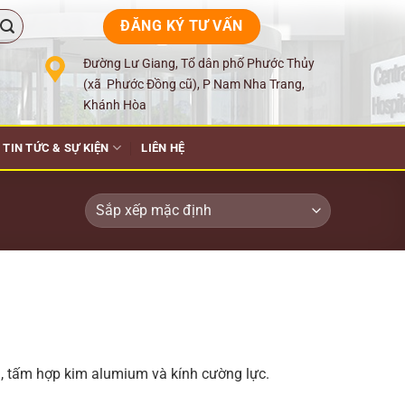
ĐĂNG KÝ TƯ VẤN
Đường Lư Giang, Tổ dân phố Phước Thủy
(xã Phước Đồng cũ), P Nam Nha Trang,
Khánh Hòa
TIN TỨC & SỰ KIỆN
LIÊN HỆ
nh, tấm hợp kim alumium và kính cường lực.