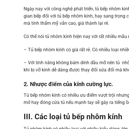
Ngày nay với công nghệ phát triển, tủ bếp nhôm kí
gian bếp đối với tủ bếp nhôm kính, hay sang trọng
mà tính thẩm mỹ vẫn cao, giá thành lại rẻ.
Có thể nói tủ nhôm kính hiện nay với rất nhiều mẫ
– Tủ bếp nhôm kính có giá rất rẻ. Có nhiều loại nhi
– Với tính năng không bám dính dầu mỡ nên tủ nhôm
khi bị vỡ kính dễ dàng được thay đổi sửa đổi mà kh
2. Nhược điểm của kính cường lực.
Tủ bếp nhôm kính có nhiều ưu điểm vượt trội nhưng
mở hay đóng cửa tủ nếu mạnh tay sẽ gây ra tiếng 
III. Các loại tủ bếp nhôm kính
Tủ nhôm kính có nhiều loại với nhiều kiểu dáng, tê