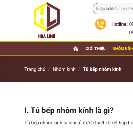
Bỏ
Tìm
qua
kiếm:
nội
Hotline:
0
dung
0911 
GIỚI THIỆU
NHÔM KÍN
Trang chủ
/
Nhôm kính
/
Tủ bếp nhôm kính
I. Tủ bếp nhôm kính là gì?
Tủ bếp nhôm kính là loại tủ được thiết kế kết hợp 