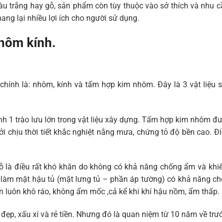
u trắng hay gỗ, sản phẩm còn tùy thuộc vào sở thích và nhu 
ang lại nhiều lợi ích cho người sử dụng.
nhôm kính.
chính là: nhôm, kính và tấm hợp kim nhôm. Đây là 3 vật liệu 
h 1 trào lưu lớn trong vật liệu xây dựng. Tấm hợp kim nhôm đ
bởi chịu thời tiết khắc nghiệt nắng mưa, chứng tỏ độ bền cao. 
 là điều rất khó khăn do không có khả năng chống ẩm và khiến
àm mặt hậu tủ (mặt lưng tủ – phần áp tường) có khả năng ch
n luôn khô ráo, không ẩm mốc ,cả kể khi khí hậu nồm, ẩm thấp.
đẹp, xấu xí và rẻ tiền. Nhưng đó là quan niệm từ 10 năm về trư