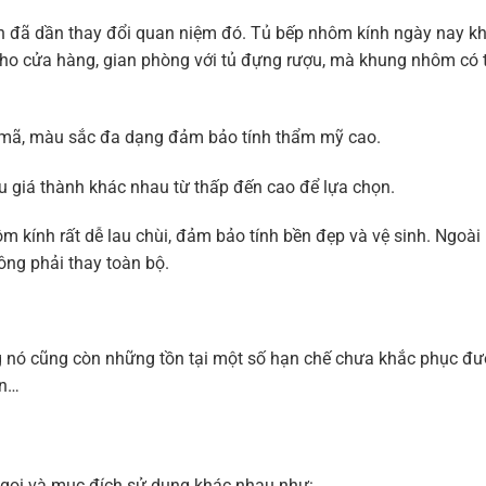
nh đã dần thay đổi quan niệm đó. Tủ bếp nhôm kính ngày nay kh
 cho cửa hàng, gian phòng với tủ đựng rượu, mà khung nhôm có 
u mã, màu sắc đa dạng đảm bảo tính thẩm mỹ cao.
ều giá thành khác nhau từ thấp đến cao để lựa chọn.
 kính rất dễ lau chùi, đảm bảo tính bền đẹp và vệ sinh. Ngoài 
ông phải thay toàn bộ.
 nó cũng còn những tồn tại một số hạn chế chưa khắc phục được
ồn…
n gọi và mục đích sử dụng khác nhau như: