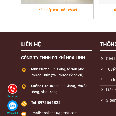
Kính bếp màu nõn chuối
Tủ
LIÊN HỆ
THÔNG
CÔNG TY TNHH CƠ KHÍ HOA LINH
Giới 
Tuyể
Add:
Đường Lư Giang, tổ dân phố
Phước Thủy (xã Phước Đồng cũ)
Tin t
Xưởng SX:
Đường Lư Giang, Phước
Liên 
Đồng, Nha Trang.
Gọi điện
Site
Tel:
0972 564 022
Email:
hoalinhck@gmail.com
Chat Zalo