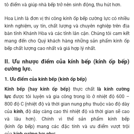
tô điểm và giúp nhà bếp trở nên sinh động, thu hút hơn.
Hoa Linh là đơn vị thi công kính ốp bếp cường lực có nhiều
kinh nghiệm, uy tín, chất lượng và chuyên nghiệp trên địa
bàn tỉnh Khánh Hòa và các tỉnh lân cận. Chúng tôi cam kết
mang đến cho Quý khách hàng những sản phẩm kính ốp
bếp chất lượng cao nhất và giá hợp lý nhất.
II. Ưu nhược điểm của kính bếp (kính ốp bếp)
cường lực.
1. Ưu điểm của kính bếp (kính ốp bếp)
Kính bếp (hay kính
ốp bếp)
thực chất
là kính cường
lực
được tôi luyện và gia công trong lò ở nhiệt độ 600 –
800 độ C (nhiệt độ và thời gian nung phụ thuộc vào độ dày
của
kính
, độ dày càng cao thì nhiệt độ và thời gian sẽ cao
và lâu hơn). Chính vì thế sản phẩm kính bếp
(kính ốp bếp) mang các đặc tính và ưu điểm vượt trội
của
kính cường lực như
: