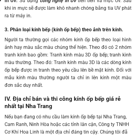
In Uv:
Sử dụng
công nghệ in Uv
tiên tiến và mực Uv. Sau
khi in mực sẽ được làm khô nhanh chóng bằng tia UV phát
ra từ máy in.
3. Phân loại kính bếp (kính ốp bếp) theo ảnh trên kính.
Người ta thường gọi các nhóm kính ốp bếp theo loại hình
ảnh hay màu sắc màu chúng thể hiện. Theo đó có 2 nhóm
tranh kính bao gồm: Tranh kính màu 3D ốp bếp; tranh kình
màu thường. Theo đó: Tranh kính màu 3D là các dòng kính
ốp bếp được in tranh theo yêu cầu lên bề mặt kính. Đối với
mẫu kính màu thường người ta chỉ in lên kính một màu
đơn sắc duy nhất.
IV. Địa chỉ bán và thi công kính ốp bếp giá rẻ
nhất tại Nha Trang
Nếu bạn đang có nhu cầu làm kính ốp bếp tại Nha Trang,
Cam Ranh, Ninh Hòa hoặc các tỉnh lân cận, Công ty TNHH
Cơ Khí Hoa Linh là một địa chỉ đáng tin cậy. Chúng tôi đã