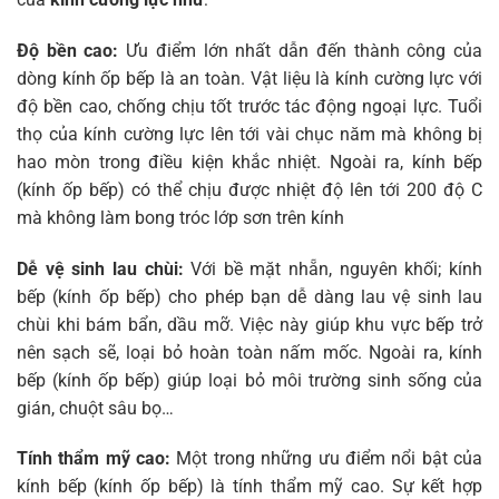
Độ bền cao:
Ưu điểm lớn nhất dẫn đến thành công của
dòng kính ốp bếp là an toàn. Vật liệu là kính cường lực với
độ bền cao, chống chịu tốt trước tác động ngoại lực. Tuổi
thọ của kính cường lực lên tới vài chục năm mà không bị
hao mòn trong điều kiện khắc nhiệt. Ngoài ra, kính bếp
(kính ốp bếp) có thể chịu được nhiệt độ lên tới 200 độ C
mà không làm bong tróc lớp sơn trên kính
Dễ vệ sinh lau chùi:
Với bề mặt nhẵn, nguyên khối; kính
bếp (kính ốp bếp) cho phép bạn dễ dàng lau vệ sinh lau
chùi khi bám bẩn, dầu mỡ. Việc này giúp khu vực bếp trở
nên sạch sẽ, loại bỏ hoàn toàn nấm mốc. Ngoài ra, kính
bếp (kính ốp bếp) giúp loại bỏ môi trường sinh sống của
gián, chuột sâu bọ…
Tính thẩm mỹ cao:
Một trong những ưu điểm nổi bật của
kính bếp (kính ốp bếp) là tính thẩm mỹ cao. Sự kết hợp