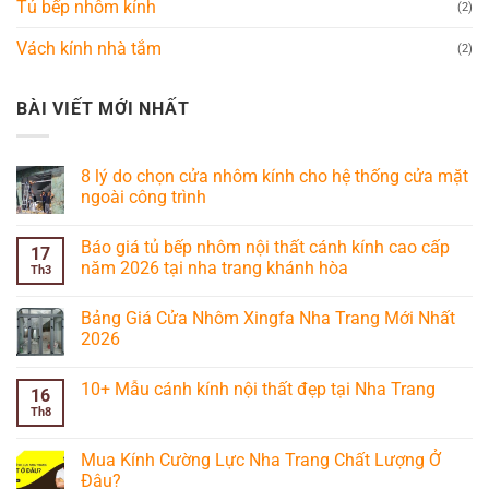
Tủ bếp nhôm kính
(2)
Vách kính nhà tắm
(2)
BÀI VIẾT MỚI NHẤT
8 lý do chọn cửa nhôm kính cho hệ thống cửa mặt
ngoài công trình
Không
có
Báo giá tủ bếp nhôm nội thất cánh kính cao cấp
bình
17
luận
năm 2026 tại nha trang khánh hòa
Th3
ở
8
Không
lý
có
Bảng Giá Cửa Nhôm Xingfa Nha Trang Mới Nhất
do
bình
chọn
luận
2026
cửa
ở
nhôm
Báo
Không
kính
giá
có
10+ Mẫu cánh kính nội thất đẹp tại Nha Trang
cho
tủ
bình
16
hệ
bếp
luận
Th8
Không
thống
nhôm
ở
có
cửa
nội
Bảng
bình
mặt
thất
Giá
luận
Mua Kính Cường Lực Nha Trang Chất Lượng Ở
ngoài
cánh
Cửa
ở
công
kính
Nhôm
Đâu?
10+
trình
cao
Xingfa