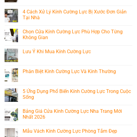
Mẫu
cấp
Nha
Không
cánh
năm
Trang
có
kính
4 Cách Xử Lý Kính Cường Lực Bị Xước Đơn Giản
2026
Mới
bình
nội
tại
Nhất
luận
Tại Nhà
thất
nha
2026
ở
đẹp
trang
Mua
Không
tại
khánh
Kính
có
Nha
Chọn Cửa Kính Cường Lực Phù Hợp Cho Từng
hòa
Cường
bình
Trang
Lực
luận
Không Gian
Nha
ở
Trang
4
Không
Chất
Cách
có
Lưu Ý Khi Mua Kính Cường Lực
Lượng
Xử
bình
Ở
Lý
luận
Không
Đâu?
Kính
ở
có
Cường
Chọn
bình
Lực
Cửa
luận
Phân Biệt Kính Cường Lực Và Kính Thường
Bị
Kính
ở
Xước
Cường
Lưu
Không
Đơn
Lực
Ý
có
Giản
Phù
Khi
bình
Tại
Hợp
Mua
luận
5 Ứng Dụng Phổ Biến Kính Cường Lực Trong Cuộc
Nhà
Cho
Kính
ở
Từng
Sống
Cường
Phân
Không
Lực
Biệt
Gian
Không
Kính
có
Cường
Bảng Giá Cửa Kính Cường Lực Nha Trang Mới
bình
Lực
luận
Nhất 2026
Và
ở
Kính
5
Không
Thường
Ứng
có
Mẫu Vách Kính Cường Lực Phòng Tắm Đẹp
Dụng
bình
Phổ
luận