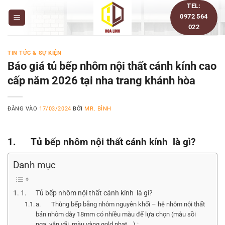
Bỏ
TEL:
0972 564
qua
022
nội
dung
TIN TỨC & SỰ KIỆN
Báo giá tủ bếp nhôm nội thất cánh kính cao
cấp năm 2026 tại nha trang khánh hòa
ĐĂNG VÀO
17/03/2024
BỞI
MR. BÌNH
1. Tủ bếp nhôm nội thất cánh kính là gì?
Danh mục
1. Tủ bếp nhôm nội thất cánh kính là gì?
a. Thùng bếp bằng nhôm nguyên khối – hệ nhôm nội thất
bản nhôm dày 18mm có nhiều màu để lựa chọn (màu sồi
nga, vân vãi, màu vàng gold nhạt …) :