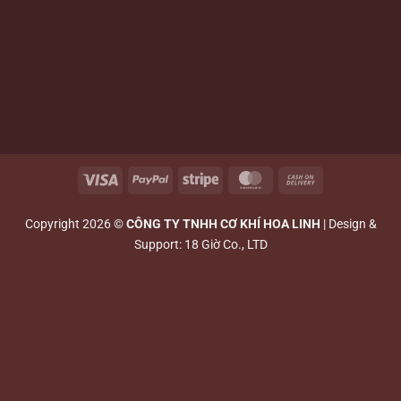
Visa
PayPal
Stripe
MasterCard
Cash
On
Delivery
Copyright 2026 ©
CÔNG TY TNHH CƠ KHÍ HOA LINH
| Design &
Support: 18 Giờ Co., LTD