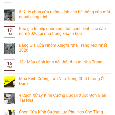
8 lý do chọn cửa nhôm kính cho hệ thống cửa mặt
ngoài công trình
Không
có
Báo giá tủ bếp nhôm nội thất cánh kính cao cấp
bình
17
luận
năm 2026 tại nha trang khánh hòa
Th3
ở
8
Không
lý
có
Bảng Giá Cửa Nhôm Xingfa Nha Trang Mới Nhất
do
bình
chọn
luận
2026
cửa
ở
nhôm
Báo
Không
kính
giá
có
10+ Mẫu cánh kính nội thất đẹp tại Nha Trang
cho
tủ
bình
16
hệ
bếp
luận
Th8
Không
thống
nhôm
ở
có
cửa
nội
Bảng
bình
mặt
thất
Giá
luận
Mua Kính Cường Lực Nha Trang Chất Lượng Ở
ngoài
cánh
Cửa
ở
công
kính
Nhôm
Đâu?
10+
trình
cao
Xingfa
Mẫu
cấp
Nha
Không
cánh
năm
Trang
có
kính
4 Cách Xử Lý Kính Cường Lực Bị Xước Đơn Giản
2026
Mới
bình
nội
tại
Nhất
luận
Tại Nhà
thất
nha
2026
ở
đẹp
trang
Mua
Không
tại
khánh
Kính
có
Nha
Chọn Cửa Kính Cường Lực Phù Hợp Cho Từng
hòa
Cường
bình
Trang