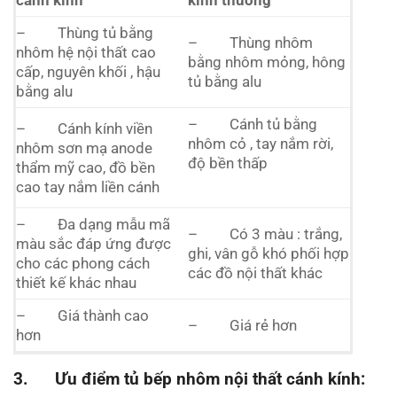
– Thùng tủ bằng
– Thùng nhôm
nhôm hệ nội thất cao
bằng nhôm mỏng, hông
cấp, nguyên khối , hậu
tủ bằng alu
bằng alu
– Cánh tủ bằng
– Cánh kính viền
nhôm cỏ , tay nắm rời,
nhôm sơn mạ anode
độ bền thấp
thẩm mỹ cao, đồ bền
cao tay nắm liền cánh
– Đa dạng mẫu mã
– Có 3 màu : trắng,
màu sắc đáp ứng được
ghi, vân gỗ khó phối hợp
cho các phong cách
các đồ nội thất khác
thiết kế khác nhau
– Giá thành cao
– Giá rẻ hơn
hơn
3. Ưu điểm tủ bếp nhôm nội thất cánh kính: