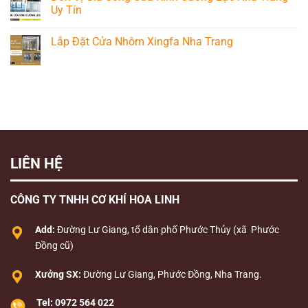
Lực
ở
Mới
Uy Tín
Phòng
Mẫu
Nhất
Tắm
Cửa
2026
Không
Đẹp
Kính
có
Cường
Lắp Đặt Cửa Nhôm Xingfa Nha Trang
bình
Lực
luận
Đẹp
Không
ở
có
Đơn
bình
Vị
luận
Gia
ở
Công
Lắp
Cửa
Đặt
Kính
Cửa
Cường
Nhôm
Lực
Xingfa
Nha
Nha
Trang
Trang
Uy
LIÊN HỆ
Tín
CÔNG TY TNHH CƠ KHÍ HOA LINH
Add:
Đường Lư Giang, tổ dân phố Phước Thủy (xã Phước
Đồng cũ)
Xưởng SX:
Đường Lư Giang, Phước Đồng, Nha Trang.
Tel:
0972 564 022