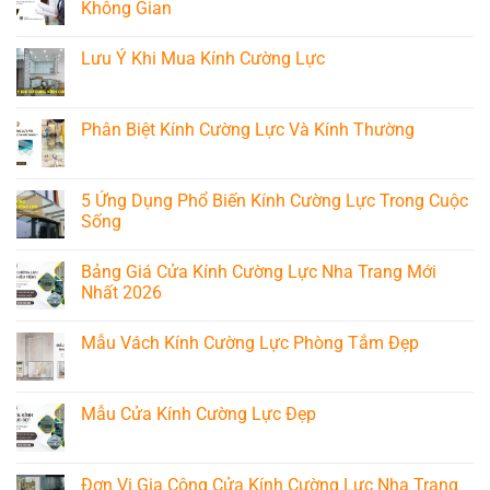
Lực
luận
Không Gian
Nha
ở
Trang
4
Không
Chất
Cách
có
Lưu Ý Khi Mua Kính Cường Lực
Lượng
Xử
bình
Ở
Lý
luận
Không
Đâu?
Kính
ở
có
Cường
Chọn
bình
Lực
Cửa
luận
Phân Biệt Kính Cường Lực Và Kính Thường
Bị
Kính
ở
Xước
Cường
Lưu
Không
Đơn
Lực
Ý
có
Giản
Phù
Khi
bình
Tại
Hợp
Mua
luận
5 Ứng Dụng Phổ Biến Kính Cường Lực Trong Cuộc
Nhà
Cho
Kính
ở
Từng
Sống
Cường
Phân
Không
Lực
Biệt
Gian
Không
Kính
có
Cường
Bảng Giá Cửa Kính Cường Lực Nha Trang Mới
bình
Lực
luận
Nhất 2026
Và
ở
Kính
5
Không
Thường
Ứng
có
Mẫu Vách Kính Cường Lực Phòng Tắm Đẹp
Dụng
bình
Phổ
luận
Không
Biến
ở
có
Kính
Bảng
bình
Cường
Giá
luận
Mẫu Cửa Kính Cường Lực Đẹp
Lực
Cửa
ở
Trong
Kính
Mẫu
Không
Cuộc
Cường
Vách
có
Sống
Lực
Kính
bình
Nha
Cường
luận
Đơn Vị Gia Công Cửa Kính Cường Lực Nha Trang
Trang