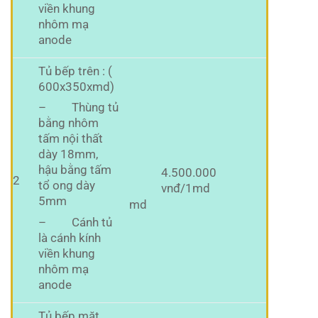
viền khung
nhôm mạ
anode
Tủ bếp trên : (
600x350xmd)
– Thùng tủ
bằng nhôm
tấm nội thất
dày 18mm,
hậu bằng tấm
4.500.000
2
tổ ong dày
vnđ/1md
5mm
md
– Cánh tủ
là cánh kính
viền khung
nhôm mạ
anode
Tủ bếp mặt