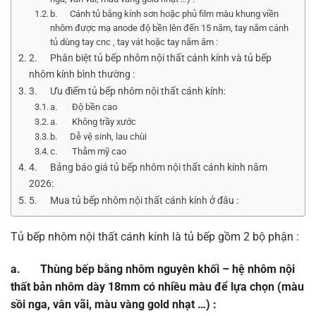
b. Cánh tủ bằng kính sơn hoặc phủ film màu khung viền
nhôm được mạ anode độ bền lên đến 15 năm, tay nắm cánh
tủ dùng tay cnc , tay vát hoặc tay nắm âm :
2. Phân biệt tủ bếp nhôm nội thất cánh kính và tủ bếp
nhôm kính bình thường :
3. Ưu điểm tủ bếp nhôm nội thất cánh kính:
a. Độ bền cao
a. Không trầy xước
b. Dễ vệ sinh, lau chùi
c. Thẫm mỹ cao
4. Bảng báo giá tủ bếp nhôm nội thất cánh kính năm
2026:
5. Mua tủ bếp nhôm nội thất cánh kính ở đâu :
Tủ bếp nhôm nội thất cánh kính là tủ bếp gồm 2 bộ phận :
a. Thùng bếp bằng nhôm nguyên khối – hệ nhôm nội
thất bản nhôm dày 18mm có nhiều màu để lựa chọn (màu
sồi nga, vân vãi, màu vàng gold nhạt …) :