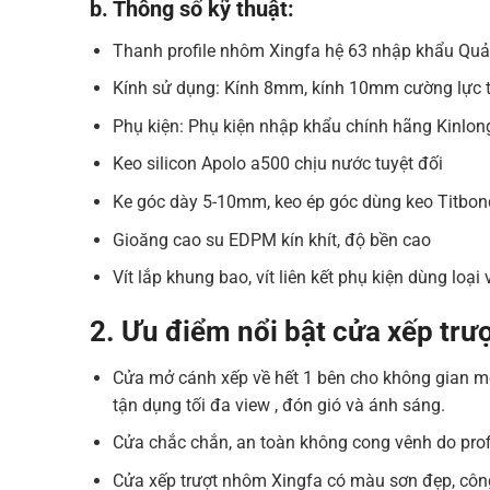
b. Thông số kỹ thuật:
Thanh profile nhôm Xingfa hệ 63 nhập khẩu Qu
Kính sử dụng: Kính 8mm, kính 10mm cường lực tro
Phụ kiện: Phụ kiện nhập khẩu chính hãng Kinlo
Keo silicon Apolo a500 chịu nước tuyệt đối
Ke góc dày 5-10mm, keo ép góc dùng keo Titbo
Gioăng cao su EDPM kín khít, độ bền cao
Vít lắp khung bao, vít liên kết phụ kiện dùng loại
2. Ưu điểm nổi bật cửa xếp trượ
Cửa mở cánh xếp về hết 1 bên cho không gian mở 
tận dụng tối đa view , đón gió và ánh sáng.
Cửa chắc chắn, an toàn không cong vênh do pro
Cửa xếp trượt nhôm Xingfa có màu sơn đẹp, công 