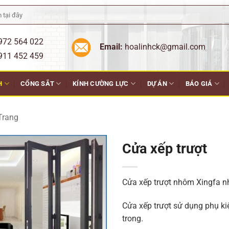
972 564 022
Email:
hoalinhck@gmail.com
452 459
H
CỔNG SẮT
KÍNH CƯỜNG LỰC
DỰ ÁN
BÁO GIÁ
Trang
Cửa xếp trượt
Cửa xếp trượt nhôm Xingfa 
Cửa xếp trượt sử dụng phụ ki
trong.