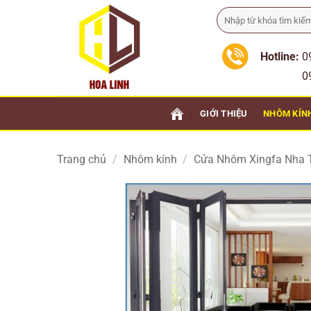
Bỏ
Tìm
qua
kiếm:
nội
Hotline:
0
dung
0911 
GIỚI THIỆU
NHÔM KÍN
Trang chủ
/
Nhôm kính
/
Cửa Nhôm Xingfa Nha 