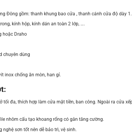
ảng Đông gồm: thanh khung bao cửa , thanh cánh cửa độ dày 
ng, kính hộp, kính dán an toàn 2 lớp, ….
ng hoặc Draho
nd chuyên dùng
 vít inox chống ăn mòn, han gỉ.
t:
tối đa, thích hợp làm cửa mặt tiền, ban công. Ngoài ra cửa xếp 
file nhôm cấu tạo khoang rổng có gân tăng cường.
nghệ sơn tốt nên dễ bảo trì, vệ sinh.