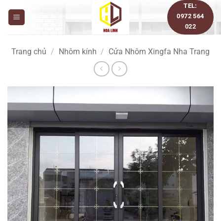
Bỏ
TEL:
0972 564
qua
022
nội
dung
Trang chủ
/
Nhôm kính
/
Cửa Nhôm Xingfa Nha Trang