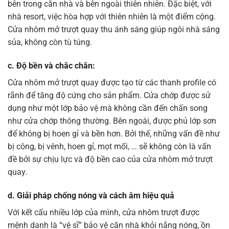
bên trong căn nhà và bên ngoài thiên nhiên. Đặc biệt, với
nhà resort, việc hòa hợp với thiên nhiên là một điểm cộng.
Cửa nhôm mở trượt quay thu ánh sáng giúp ngôi nhà sáng
sủa, không còn tù túng.
c. Độ bền và chắc chắn:
Cửa nhôm mở trượt quay được tạo từ các thanh profile có
rãnh để tăng độ cứng cho sản phẩm. Cửa chớp được sử
dụng như một lớp bảo vệ mà không cần đến chấn song
như cửa chớp thông thường. Bên ngoài, được phủ lớp sơn
để không bị hoen gỉ và bền hơn. Bởi thế, những vấn đề như
bị công, bị vênh, hoen gỉ, mọt mối, … sẽ không còn là vấn
đề bởi sự chịu lực và độ bền cao của cửa nhôm mở trượt
quay.
d. Giải pháp chống nóng và cách âm hiệu quả
Với kết cấu nhiều lớp của mình, cửa nhôm trượt được
mệnh danh là “vệ sĩ” bảo vệ căn nhà khỏi nắng nóng, ồn