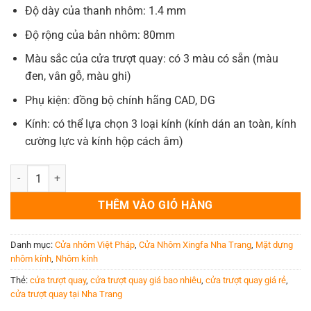
Độ dày của thanh nhôm: 1.4 mm
Độ rộng của bản nhôm: 80mm
Màu sắc của cửa trượt quay: có 3 màu có sẵn (màu
đen, vân gỗ, màu ghi)
Phụ kiện: đồng bộ chính hãng CAD, DG
Kính: có thể lựa chọn 3 loại kính (kính dán an toàn, kính
cường lực và kính hộp cách âm)
Cửa trượt quay số lượng
THÊM VÀO GIỎ HÀNG
Danh mục:
Cửa nhôm Việt Pháp
,
Cửa Nhôm Xingfa Nha Trang
,
Mặt dựng
nhôm kính
,
Nhôm kính
Thẻ:
cửa trượt quay
,
cửa trượt quay giá bao nhiêu
,
cửa trượt quay giá rẻ
,
cửa trượt quay tại Nha Trang